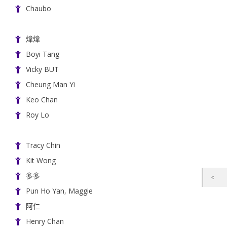
Chaubo
煒煒
Boyi Tang
Vicky BUT
Cheung Man Yi
Keo Chan
Roy Lo
Tracy Chin
Kit Wong
多多
Pun Ho Yan, Maggie
阿仁
Henry Chan