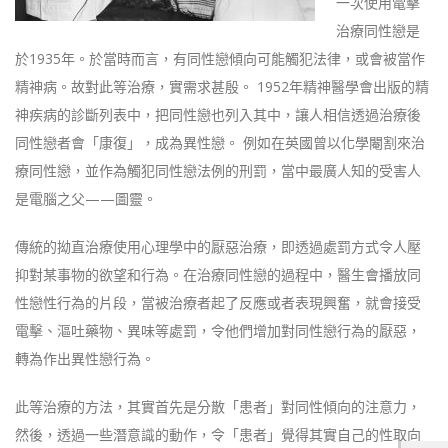
一次使用電擊
治療同性戀是
於1935年。於當時而言，有同性戀傾向可能觸犯法律，或會被當作
精神病。故對此等治療，實需求甚殷。 1952年精神醫學會出版的精
神疾病的診斷列表中，把同性戀也列入其中，讓人相信透過治療後
同性戀者會「康復」，成為異性戀。 例如在英國曾以化學閹割來治
療同性戀，並作為觸犯同性戀法例的刑罰，當中最廣人知的受害人
是電腦之父——圖靈。
傳統的拗直治療使用心理學中的厭惡治療，即透過處罰方式令人壓
抑對某事物的欲望和行為。在治療同性戀的過程中，醫生會播放同
性戀性行為的片段，當被治療者起了反應或者表現興奮，就會接受
電擊、漚吐藥物、異味等處罰，令他們增加對同性戀行為的厭惡，
轉為作出異性戀行為。
此等治療的方法，其實首先是分散「患者」對同性傾向的注意力，
然後，透過一些潛意識的動作，令「患者」覺得其實自己的性取向