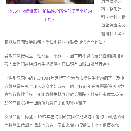
員包括泌尿
科、整形外
1986年《鏗鏘集》 拍攝性診所性別認同小組的
科、婦科、遺
工作。
傳學等專家及
醫務社工等，
輔以法律輔導等服務，為性別認同障礙者提供專門評估。
吳敏倫教授成立「性別認同小組」，因當時不忍心看見性別認同障
礙人士得知當時沒有手術提供，而出現有自殺自殘等行為。
「性別認同小組」於1981年進行了全港首宗變性手術的個案，及後
袁維昌醫生亦曾加入成為小組成員，他自1987年在瑪麗醫院初次負
責施行變性手術，期後袁醫生轉到律敦治醫院，廿多年來成為香港
於公立醫院唯一包辦所有變性手術的外科醫生。
袁維昌醫生憶述，1987年當時剛於英國學成歸港，他的上司泌尿科
專科醫生黃國基指派他負責一宗由女變男的變性手術，他首次做手