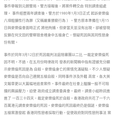
事件舉報到元朗警局。警方接報後，將案件轉交由 特別調查組處
理。 事件經歷兩年調查後，警方於1980年1月3日正式 起訴麥樂倫
八項粗獷性行為罪（又稱嚴重猥褻行為 ）。警方原本準備在1月15
日與麥樂倫會面時正式 將他拘捕，但麥當天並沒有出現，卻被發現
反鎖在何文田的警察宿舍裡身中五槍身亡，懷疑死因與其同性戀身
份有關。
事件於同年3月12日於死因裁判法庭陪審團以二比 一裁定麥樂倫死
因不明。不過，在五月份時律政司 發表的新聞稿中指有證據充分顯
示麥樂倫死因是為 自殺。麥樂倫身亡的案情充滿疑點，不少人懷疑
麥樂倫是否向自己連開五槍自殺，同時事件涉及外籍 高官，各大英
文報章更以大篇幅地追查案件。事件最終在社會上醞釀一股不可阻
擋的輿論壓力，迫使 政府成立調查委員會。最終，調查小組聆訊進
進了 一百三十四天，裁定麥樂倫死於自殺。香港政府共花了一千六
百萬港元調查麥樂倫的死因。麥樂倫的死因最終仍是個謎，麥樂倫
五槍案激發起 香港同性戀者採取行動，促使政府對同性戀刑事法 案