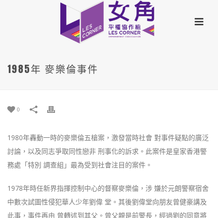
1985年 麥樂倫事件
0
1980年轟動一時的麥樂倫五槍案，激發當時社會 對事件疑點的廣泛
討論，以及同志爭取同性戀非 刑事化的訴求。此案件是皇家香港警
務處「特別 調查組」最為受到社會注目的案件。
1978年時任新界指揮控制中心的督察麥樂倫，涉 嫌於元朗警察宿舍
中數次試圖性侵犯華人少年劉偉 堂。其後劉偉堂向朋友曾健豪講及
此事，事件再由 曾轉述到其父。曾父親是前警長，經過劉的同意將