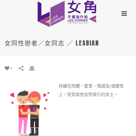
女同性戀者／女同志 ／ LESBIAN
0
持續在肉體、愛意、情感及/或靈性
上，受到其他女性吸引的女士。