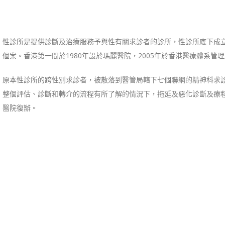
性診所是提供診斷及治療服務予與性有關求診者的診所，性診所底下成
個案。香港第一間於1980年設於瑪麗醫院，2005年於香港醫療體系管
原本性診所的跨性別求診者，被散落到醫管局轄下七個聯網的精神科求
整個評估、診斷和轉介的流程有所了解的情況下，拖延及惡化診斷及療程
醫院復辦。