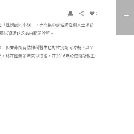
0
立「性別認同小組」，專門集中處理跨性別人士求診
理層以資源缺乏為由關閉診所。
診。但並非所有精神科醫生也對性別認同障礙，以至
。終在團體多年來爭取後，在2016年於威爾斯親王