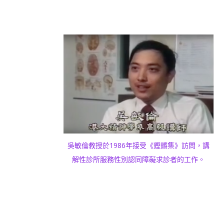
吳敏倫教授於1986年接受《鏗鏘集》訪問，講
解性診所服務性別認同障礙求診者的工作。