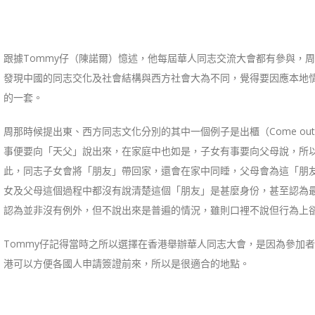
跟據Tommy仔（陳諾爾）憶述，他每屆華人同志交流大會都有參與，
發現中國的同志交化及社會結構與西方社會大為不同，覺得要因應本地
的一套。
周那時候提出東、西方同志文化分別的其中一個例子是出櫃（Come out）
事便要向「天父」說出來，在家庭中也如是，子女有事要向父母說，所
此，同志子女會將「朋友」帶回家，還會在家中同睡，父母會為這「朋
女及父母這個過程中都沒有說清楚這個「朋友」是甚麼身份，甚至認為
認為並非沒有例外，但不說出來是普遍的情況，雖則口裡不說但行為上
Tommy仔記得當時之所以選擇在香港舉辦華人同志大會，是因為參加
港可以方便各國人申請簽證前來，所以是很適合的地點。