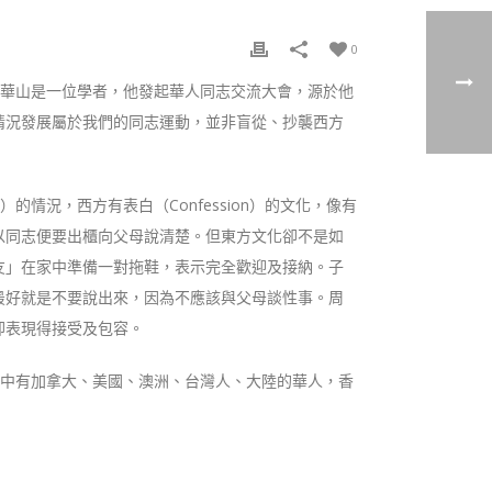
0
周華山是一位學者，他發起華人同志交流大會，源於他
情況發展屬於我們的同志運動，並非盲從、抄襲西方
的情況，西方有表白（Confession）的文化，像有
以同志便要出櫃向父母說清楚。但東方文化卻不是如
友」在家中準備一對拖鞋，表示完全歡迎及接納。子
最好就是不要說出來，因為不應該與父母談性事。周
卻表現得接受及包容。
者中有加拿大、美國、澳洲、台灣人、大陸的華人，香