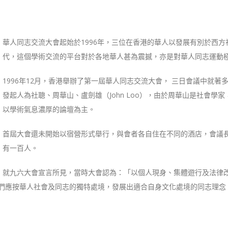
華人同志交流大會起始於1996年，三位在香港的華人以發展有別於西
代，這個學術交流的平台對於各地華人甚為震撼，亦是對華人同志運動
1996年12月，香港舉辦了第一屆華人同志交流大會， 三日會議中就
發起人為社聰、周華山、盧劍雄（John Loo），由於周華山是社會
以學術氣息濃厚的論壇為主。
首屆大會還未開始以宿營形式舉行，與會者各自住在不同的酒店，會議
有一百人。
就九六大會宣言所見，當時大會認為：「以個人現身、集體遊行及法律
們應按華人社會及同志的獨特處境，發展出適合自身文化處境的同志理念