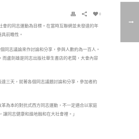
0
方社會的同志運動為目標。在當時互聯網並未發達的年
極具前瞻性。
著多個同志議論來作討論和分享，參與人數約為一百人。
學家，而盧劍雄是同志出版社華生書店的老闆，大會內容
長達三天，就著各個同志議題討論和分享，參加者約
改革為本的對抗式西方同志運動，不一定適合以家庭
，讓同志健康和諧地融和在大社會裡。」