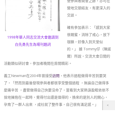
使參與者開會之餘，亦可在
營地交朋結友，有更深入的
交談。
確有參加表示：「感到大家
很親蜜，消除了戒心，放下
1998年華人同志交流大會邀請到
珈鎖，好像入到天堂似
白先勇先生為場刊題詞
的。」 據 Tommy仔（陳諾
爾）所說，交流大會日間的
活動類似研討會，參加者晚間在房間精彩。
義工Newman在2004年曾接受
訪問
，他表示過程做得辛苦到要哭
了，「然而到最後發現參與者都很享受整個過程 ，無論自己做得多
麼痛辛苦 ，盡管做得自己快要沒命了，當看到大家熱淚盈眶依依不
捨地擁抱在一起時，覺得付出還是值得的，換來的是別人的開心，
孕育了一群人出來 ，成社就了整件事，自己很有滿足感。」