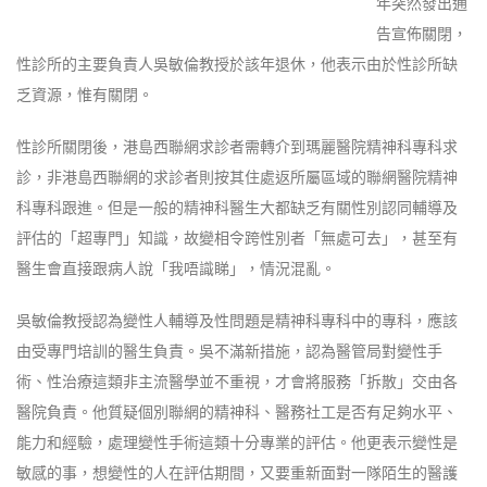
年突然發出通
告宣佈關閉，
性診所的主要負責人吳敏倫教授於該年退休，他表示由於性診所缺
乏資源，惟有關閉。
性診所關閉後，港島西聯網求診者需轉介到瑪麗醫院精神科專科求
診，非港島西聯網的求診者則按其住處返所屬區域的聯網醫院精神
科專科跟進。但是一般的精神科醫生大都缺乏有關性別認同輔導及
評估的「超專門」知識，故變相令跨性別者「無處可去」，甚至有
醫生會直接跟病人說「我唔識睇」，情況混亂。
吳敏倫教授認為變性人輔導及性問題是精神科專科中的專科，應該
由受專門培訓的醫生負責。吳不滿新措施，認為醫管局對變性手
術、性治療這類非主流醫學並不重視，才會將服務「拆散」交由各
醫院負責。他質疑個別聯網的精神科、醫務社工是否有足夠水平、
能力和經驗，處理變性手術這類十分專業的評估。他更表示變性是
敏感的事，想變性的人在評估期間，又要重新面對一隊陌生的醫護