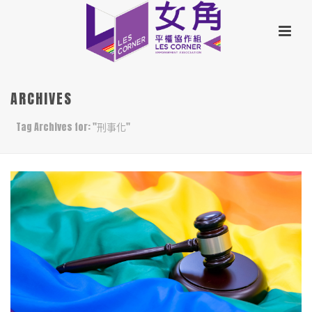
ARCHIVES
Tag Archives for: "刑事化"