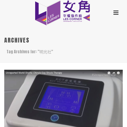
ARCHIVES
Tag Archives for: "明光社"