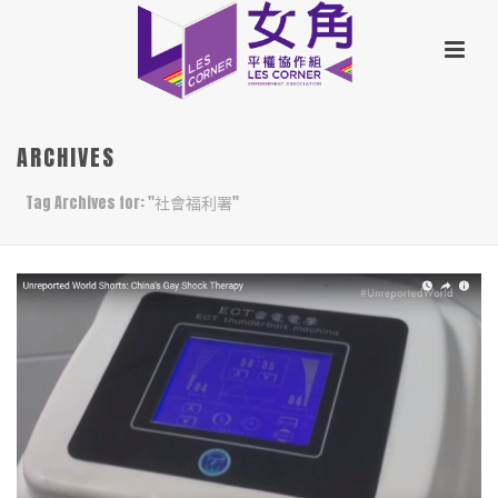
ARCHIVES
Tag Archives for: "社會福利署"