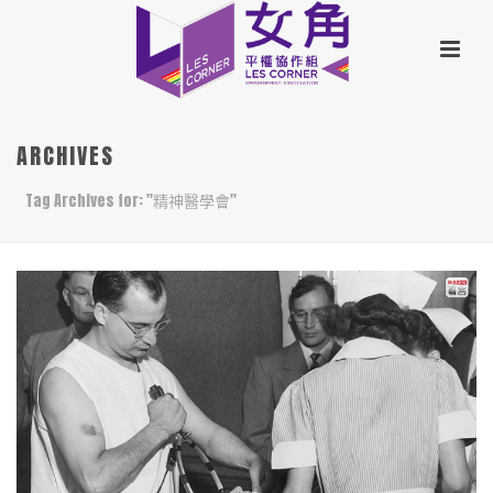
ARCHIVES
Tag Archives for: "精神醫學會"