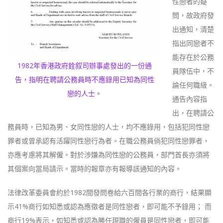
性戀者的疑
問，故政府發
出通知，清楚
指出同戀者不
能存在於公務
1982年香港政府銓叙司辦事處發出的一份通
員隊伍中，不
告，指明在聘請公務員時不應錄用已知為同性
論任何職級。
戀的人士。
通告內容指
出，在聘請公
務員時，已知為男、女同性戀的人士，均不應錄用，包括犯同性戀
罪者或曾承認有活躍同性戀行為者。在職公務員倘犯同性戀罪者，
亦應考慮將其解僱。對於涉嫌為同性戀的公務員，部門首長亦須將
其個案向當局請示。當時的報章亦有報導該通知的內容。
法律改革委員會約於1982間發問卷給六百間各行業的商行，結果顯
示41%商行如知悉或認為應徵者是同性戀者，即可能不予錄用； 而
商行19%表示，如知悉或認為勝任現職的僱員是同性戀者，即可能