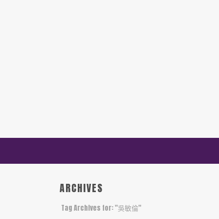
ARCHIVES
Tag Archives for: "吳敏倫"