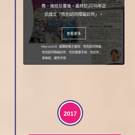
務，幾經反覆後，最終於2016年正
式成立「性別認同障礙診所」。
查看更多
Keyword:
,
,
威爾斯親王醫院
性別認同障礙
,
,
,
性別認同障礙診所
性別重置手術
性診所
,
袁維昌
變性手術
2017