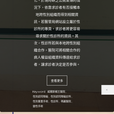
化。於現時缺乏公開宣傳的情
況下，依靠求診者有否接觸本
地跨性別組織而得到相關資
訊。若醫管局網站設立屬於性
診所的專頁，求診者將更容易
尋求關於性診所的資訊。其
次，性診所若與本地跨性別組
織合作，醫院可將相關合作的
病人權益組織資料傳達給求診
者，讓求診者決定是否參與。
查看更多
Keyword:
,
威爾斯親王醫院
,
,
性別認同障礙
性別認同障礙診所
,
,
,
性別重置手術
性診所
瑪麗醫院
變性手術