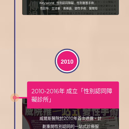
Keyword:
,
,
性別認同障礙
性別重置手術
,
,
,
,
性診所
立法會
袁維昌
變性手術
醫管局
2010
2010-2016年 成立「性別認同障
礙診所」
威爾斯醫院於2010年首次透露，計
劃重開性別認同的一站式診療服