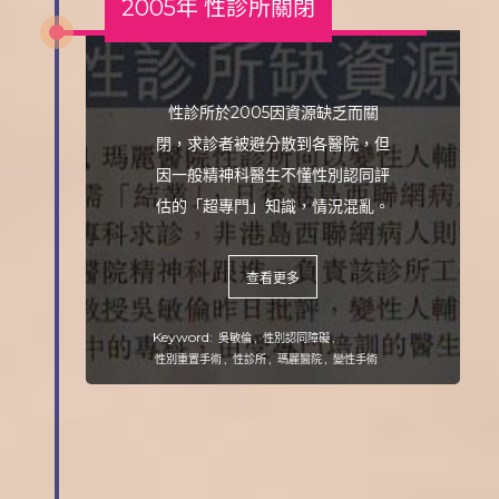
2005年 性診所關閉
性診所於2005因資源缺乏而關
閉，求診者被避分散到各醫院，但
因一般精神科醫生不懂性別認同評
估的「超專門」知識，情況混亂。
查看更多
Keyword:
,
,
吳敏倫
性別認同障礙
,
,
,
性別重置手術
性診所
瑪麗醫院
變性手術