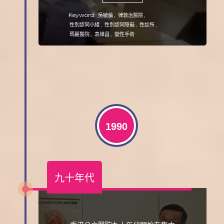
Keyword:
,
,
吳敏倫
律敦治醫院
,
,
,
性別認同小組
性別認同障礙
性診所
,
,
瑪麗醫院
袁維昌
變性手術
1990
九十年代