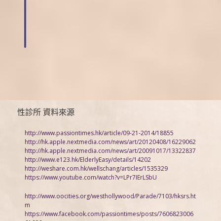
性診所 資料來源
http://www.passiontimes.hk/article/09-21-2014/18855
http://hk.apple.nextmedia.com/news/art/20120408/16229062
http://hk.apple.nextmedia.com/news/art/20091017/13322837
http://www.e123.hk/ElderlyEasy/details/14202
http://weshare.com.hk/wellschang/articles/1535329
https://www.youtube.com/watch?v=LPr7IErLSbU
http://www.oocities.org/westhollywood/Parade/7103/hksrs.ht
m
https://www.facebook.com/passiontimes/posts/7606823006