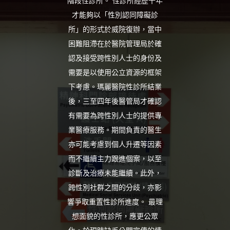
階段性診所。 性診所經歷十年
才能夠以「性別認同障礙診
所」的形式於威院復辦，當中
困難阻滯在於醫院管理局於確
認及接受跨性別人士的身份及
需要是以使用公立資源的框架
下考慮。瑪麗醫院性診所結業
後，三至四年後醫管局才確認
有需要為跨性別人士的提供專
業醫療服務。期間負責的醫生
亦可能考慮到個人升遷等因素
而不繼續主力跟進個案，以至
診斷及治療未能繼續。此外，
跨性別社群之間的分歧，亦影
響爭取重置性診所進度。 最理
想面貌的性診所，應更公眾