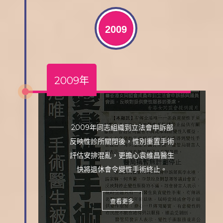
2009
2009年
2009年同志組織到立法會申訴部
反映性診所關閉後，性別重置手術
評估安排混亂，更擔心袁維昌醫生
快將退休會令變性手術終止。
查看更多