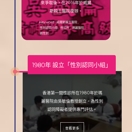
來爭取後，在2016年於威爾
斯親王醫院復辦。
Keyword:
,
威爾斯親王醫院
,
,
,
性別認同小組
性診所
瑪麗醫院
跨性別
1980年 設立「性別認同小組」
香港第一間性診所在1980年於瑪
麗醫院由吳敏倫教授創立，為性別
認同障礙者提供專門評估。
查看更多