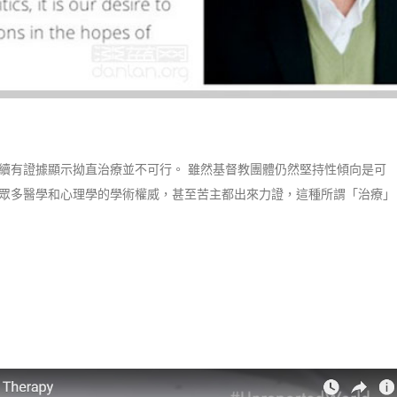
續有證據顯示拗直治療並不可行。 雖然基督教團體仍然堅持性傾向是可
眾多醫學和心理學的學術權威，甚至苦主都出來力證，這種所謂「治療」